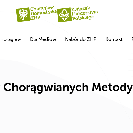
horągiew
Dla Mediów
Nabór do ZHP
Kontakt
w Chorągwianych Metody