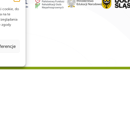
ki cookie, do
a na te
rzeglądania
e zgody
ferencje
łogi żaglowca Marques, który zatonął
mimo wysokiego stanu morza i bardzo
mudach żaglowiec i jego załogę witano
a Polskiego
|
Informacje i uwagi prawne
|
Polityka prywatności
|
Biuletyn I