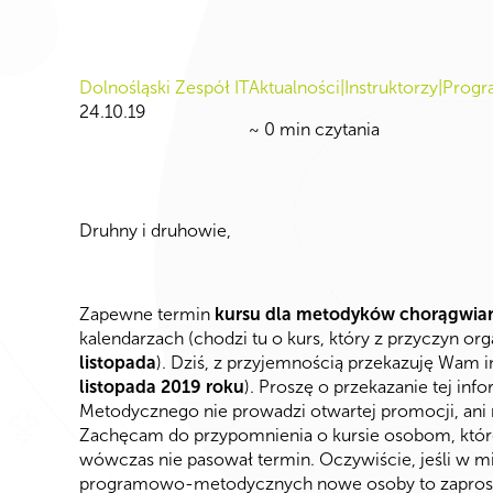
Dolnośląski Zespół IT
Aktualności|Instruktorzy|Prog
24.10.19
~
0
min czytania
Druhny i druhowie,
Zapewne termin
kursu dla metodyków chorągwia
kalendarzach (chodzi tu o kurs, który z przyczyn o
listopada
). Dziś, z przyjemnością przekazuję Wam i
listopada 2019 roku
). Proszę o przekazanie tej inf
Metodycznego nie prowadzi otwartej promocji, ani r
Zachęcam do przypomnienia o kursie osobom, które 
wówczas nie pasował termin. Oczywiście, jeśli w m
programowo-metodycznych nowe osoby to zaproszen