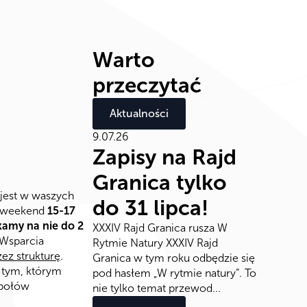
Warto
przeczytać
Aktualności
9.07.26
Zapisy na Rajd
Granica tylko
 jest w waszych
do 31 lipca!
na weekend
15-17
kamy na nie do 2
XXXIV Rajd Granica rusza W
 Wsparcia
Rytmie Natury XXXIV Rajd
ez strukturę
.
Granica w tym roku odbędzie się
 tym, którym
pod hasłem „W rytmie natury”. To
społów
nie tylko temat przewod...