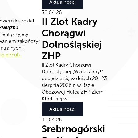
Aktualności
30.04.26
II Zlot Kadry
ziernika został
 Związku
Chorągwi
ent przyjęty
owaniem zakończył
Dolnośląskiej
ntralnych i
ZHP
zhp.pl/hub-
II Zlot Kadry Chorągwi
Dolnośląskiej „Wzrastajmy!”
odbędzie się w dniach 20–23
sierpnia 2026 r. w Bazie
Obozowej Hufca ZHP Ziemi
Kłodzkiej w...
Aktualności
30.04.26
Srebrnogórski