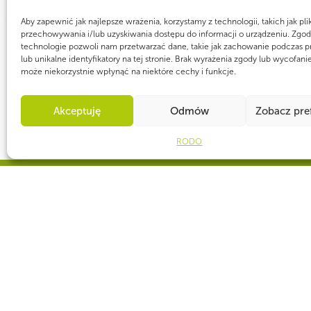
Aby zapewnić jak najlepsze wrażenia, korzystamy z technologii, takich jak pli
przechowywania i/lub uzyskiwania dostępu do informacji o urządzeniu. Zgod
technologie pozwoli nam przetwarzać dane, takie jak zachowanie podczas p
lub unikalne identyfikatory na tej stronie. Brak wyrażenia zgody lub wycofani
może niekorzystnie wpłynąć na niektóre cechy i funkcje.
Akceptuję
Odmów
Zobacz pre
RODO
CZY WIESZ, ŻE...
„Zawisza Czarny” to flagowy statek ZHP . Żaglowiec uratował część za
w gwałtownym szkwale. Po wzięciu rozbitków na pokład Zawisza, po
silnego wiatru, pozostał w rejonie wypadku, poszukując ofiar. Na Ber
jak bohaterów….
Copyright
© 1997-2025 Związek Harcerstw