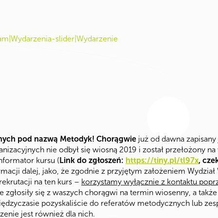
ram|Wydarzenia-slider|Wydarzenie
nych pod nazwą Metodyk! Chorągwie
już od dawna zapisany
rganizacyjnych nie odbył się wiosną 2019 i został przełożony 
nformator kursu (
Link do zgłoszeń:
https://tiny.pl/tl97x
, cze
ormacji dalej, jako, że zgodnie z przyjętym założeniem Wydział
ekrutacji na ten kurs –
korzystamy wyłącznie z kontaktu poprz
zgłosiły się z waszych chorągwi na termin wiosenny, a także
iędzyczasie pozyskaliście do referatów metodycznych lub ze
ie jest również dla nich.