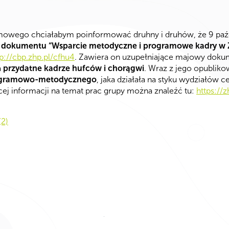
owego chciałabym poinformować druhny i druhów, że 9 paźd
 dokumentu “Wsparcie metodyczne i programowe kadry w
tp://cbp.zhp.pl/cfhu4
. Zawiera on uzupełniające majowy dokum
a
przydatne kadrze hufców i chorągwi
. Wraz z jego opublik
programowo-metodycznego
, jaka działała na styku wydziałów ce
cej informacji na temat prac grupy można znaleźć tu:
https://
2)