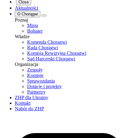
Close
Aktualności
O Chorągwi
Poznaj
Misja
Bohater
Władze
Komenda Chorągwi
Rada Chorągwi
Komisja Rewizyjna Chorągwi
Sąd Harcerski Chorągwi
Organizacja
Zespoły
Komisje
Sprawozdania
Dotacje i projekty
Partnerzy
ZHP dla Ukrainy
Kontakt
Nabór do ZHP