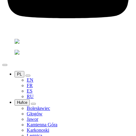
PL
EN
FR
ES
RU
Hufce
Bolesławiec
Głogów
Jawor
Kamienna Góra
Karkonoski
Legnica