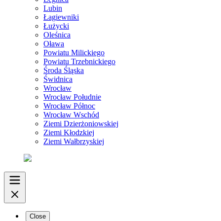
Lubin
Łagiewniki
Łużycki
Oleśnica
Oława
Powiatu Milickiego
Powiatu Trzebnickiego
Środa Śląska
Świdnica
Wrocław
Wrocław Południe
Wrocław Północ
Wrocław Wschód
Ziemi Dzierżoniowskiej
Ziemi Kłodzkiej
Ziemi Wałbrzyskiej
Close