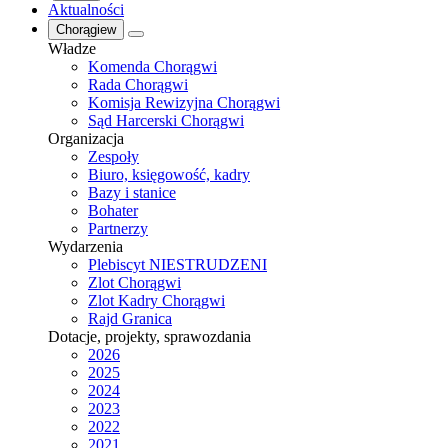
Aktualności
Chorągiew
Władze
Komenda Chorągwi
Rada Chorągwi
Komisja Rewizyjna Chorągwi
Sąd Harcerski Chorągwi
Organizacja
Zespoły
Biuro, księgowość, kadry
Bazy i stanice
Bohater
Partnerzy
Wydarzenia
Plebiscyt NIESTRUDZENI
Zlot Chorągwi
Zlot Kadry Chorągwi
Rajd Granica
Dotacje, projekty, sprawozdania
2026
2025
2024
2023
2022
2021