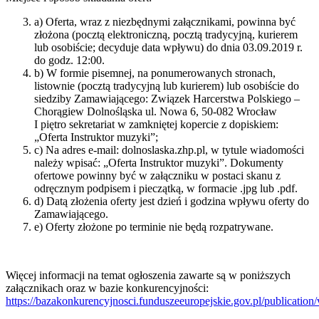
a) Oferta, wraz z niezbędnymi załącznikami, powinna być
złożona (pocztą elektroniczną, pocztą tradycyjną, kurierem
lub osobiście; decyduje data wpływu) do dnia 03.09.2019 r.
do godz. 12:00.
b) W formie pisemnej, na ponumerowanych stronach,
listownie (pocztą tradycyjną lub kurierem) lub osobiście do
siedziby Zamawiającego: Związek Harcerstwa Polskiego –
Chorągiew Dolnośląska ul. Nowa 6, 50-082 Wrocław
I piętro sekretariat w zamkniętej kopercie z dopiskiem:
„Oferta Instruktor muzyki”;
c) Na adres e-mail: dolnoslaska.zhp.pl, w tytule wiadomości
należy wpisać: „Oferta Instruktor muzyki”. Dokumenty
ofertowe powinny być w załączniku w postaci skanu z
odręcznym podpisem i pieczątką, w formacie .jpg lub .pdf.
d) Datą złożenia oferty jest dzień i godzina wpływu oferty do
Zamawiającego.
e) Oferty złożone po terminie nie będą rozpatrywane.
Więcej informacji na temat ogłoszenia zawarte są w poniższych
załącznikach oraz w bazie konkurencyjności:
https://bazakonkurencyjnosci.funduszeeuropejskie.gov.pl/publicatio