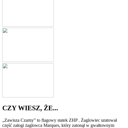
CZY WIESZ, ŻE...
„Zawisza Czarny” to flagowy statek ZHP . Żaglowiec uratował
część załogi żaglowca Marques, który zatonął w gwałtownym