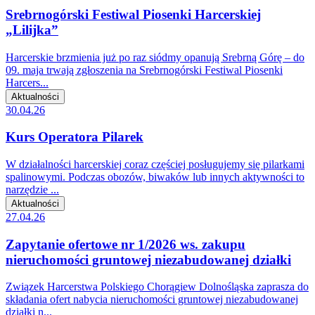
Srebrnogórski Festiwal Piosenki Harcerskiej
„Lilijka”
Harcerskie brzmienia już po raz siódmy opanują Srebrną Górę – do
09. maja trwają zgłoszenia na Srebrnogórski Festiwal Piosenki
Harcers...
Aktualności
30.04.26
Kurs Operatora Pilarek
W działalności harcerskiej coraz częściej posługujemy się pilarkami
spalinowymi. Podczas obozów, biwaków lub innych aktywności to
narzędzie ...
Aktualności
27.04.26
Zapytanie ofertowe nr 1/2026 ws. zakupu
nieruchomości gruntowej niezabudowanej działki
Związek Harcerstwa Polskiego Chorągiew Dolnośląska zaprasza do
składania ofert nabycia nieruchomości gruntowej niezabudowanej
działki n...