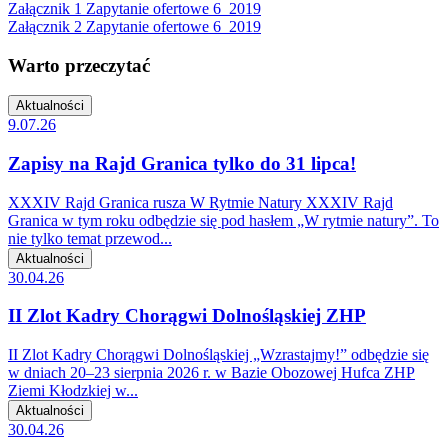
Załącznik 1 Zapytanie ofertowe 6_2019
Załącznik 2 Zapytanie ofertowe 6_2019
Warto przeczytać
Aktualności
9.07.26
Zapisy na Rajd Granica tylko do 31 lipca!
XXXIV Rajd Granica rusza W Rytmie Natury XXXIV Rajd
Granica w tym roku odbędzie się pod hasłem „W rytmie natury”. To
nie tylko temat przewod...
Aktualności
30.04.26
II Zlot Kadry Chorągwi Dolnośląskiej ZHP
II Zlot Kadry Chorągwi Dolnośląskiej „Wzrastajmy!” odbędzie się
w dniach 20–23 sierpnia 2026 r. w Bazie Obozowej Hufca ZHP
Ziemi Kłodzkiej w...
Aktualności
30.04.26