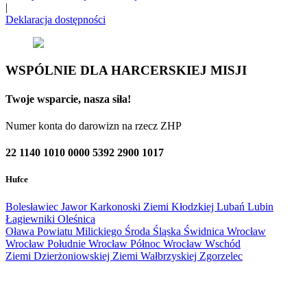
|
Deklaracja dostępności
WSPÓLNIE DLA HARCERSKIEJ MISJI
Twoje wsparcie, nasza siła!
Numer konta do darowizn na rzecz ZHP
22 1140 1010 0000 5392 2900 1017
Hufce
Bolesławiec
Jawor
Karkonoski
Ziemi Kłodzkiej
Lubań
Lubin
Łagiewniki
Oleśnica
Oława
Powiatu Milickiego
Środa Śląska
Świdnica
Wrocław
Wrocław Południe
Wrocław Północ
Wrocław Wschód
Ziemi Dzierżoniowskiej
Ziemi Wałbrzyskiej
Zgorzelec