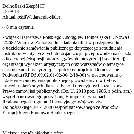
Dolnośląski Zespół IT
26.08.19
Aktualności|Wydarzenia-slider
~
0
min czytania
Związek Harcerstwa Polskiego Chorągiew Dolnośląska ul. Nowa 6,
50-082 Wrocław Zaprasza do składania ofert w postępowaniu
o udzielenie zamówienia publicznego dotyczącego zatrudnienia
instruktorów artystycznych do organizacji i przeprowadzenia ścieżki
edukacyjnej (ekspresji twórczej, głównie muzycznej i scenicznej),
organizacji wydarzeń artystycznych oraz warsztatów o tematyce
ekologiczno- turystycznej, na potrzeby projektu: Dolnośląskie
Podwórka (RPDS.09.02.01-02-0042/18-00) w postępowaniu o
udzielenie zamówienia publicznego prowadzonym w trybie:
procedur określonych dla zasady konkurencyjności poza ustawą
Prawo zamówień publicznych (Dz. U. 2018 poz. 1986, z późn. zm.)
współfinansowanego przez Unię Europejską w ramach
Regionalnego Programu Operacyjnego Województwa
Dolnośląskiego 2014-2020 współfinansowanego ze środków
Europejskiego Funduszu Społecznego.
Miejsce i sposób składania ofert: