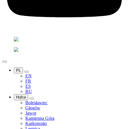
PL
EN
FR
ES
RU
Hufce
Bolesławiec
Głogów
Jawor
Kamienna Góra
Karkonoski
Legnica