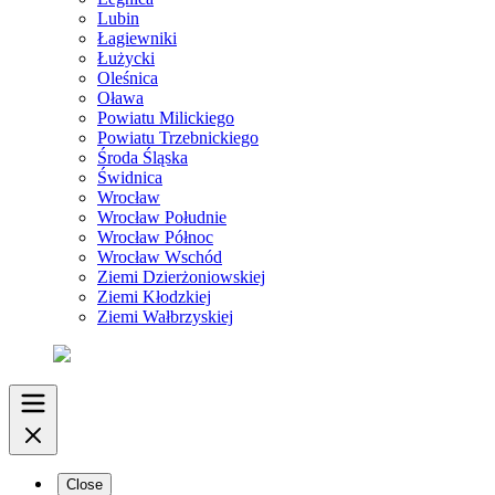
Lubin
Łagiewniki
Łużycki
Oleśnica
Oława
Powiatu Milickiego
Powiatu Trzebnickiego
Środa Śląska
Świdnica
Wrocław
Wrocław Południe
Wrocław Północ
Wrocław Wschód
Ziemi Dzierżoniowskiej
Ziemi Kłodzkiej
Ziemi Wałbrzyskiej
Close