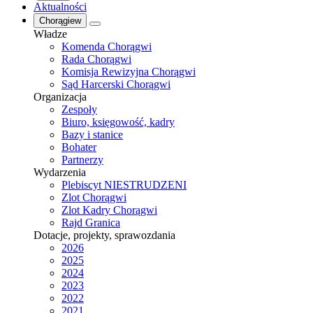
Aktualności
Chorągiew
Władze
Komenda Chorągwi
Rada Chorągwi
Komisja Rewizyjna Chorągwi
Sąd Harcerski Chorągwi
Organizacja
Zespoły
Biuro, księgowość, kadry
Bazy i stanice
Bohater
Partnerzy
Wydarzenia
Plebiscyt NIESTRUDZENI
Zlot Chorągwi
Zlot Kadry Chorągwi
Rajd Granica
Dotacje, projekty, sprawozdania
2026
2025
2024
2023
2022
2021