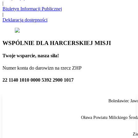
|
Biuletyn Informacji Publicznej
|
Deklaracja dostępności
WSPÓLNIE DLA HARCERSKIEJ MISJI
Twoje wsparcie, nasza siła!
Numer konta do darowizn na rzecz ZHP
22 1140 1010 0000 5392 2900 1017
Bolesławiec
Jaw
Oława
Powiatu Milickiego
Środ
Zi