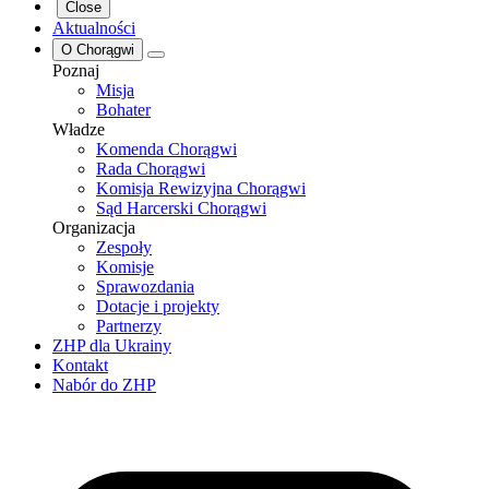
Close
Aktualności
O Chorągwi
Poznaj
Misja
Bohater
Władze
Komenda Chorągwi
Rada Chorągwi
Komisja Rewizyjna Chorągwi
Sąd Harcerski Chorągwi
Organizacja
Zespoły
Komisje
Sprawozdania
Dotacje i projekty
Partnerzy
ZHP dla Ukrainy
Kontakt
Nabór do ZHP