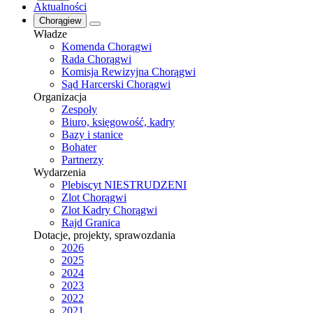
Aktualności
Chorągiew
Władze
Komenda Chorągwi
Rada Chorągwi
Komisja Rewizyjna Chorągwi
Sąd Harcerski Chorągwi
Organizacja
Zespoły
Biuro, księgowość, kadry
Bazy i stanice
Bohater
Partnerzy
Wydarzenia
Plebiscyt NIESTRUDZENI
Zlot Chorągwi
Zlot Kadry Chorągwi
Rajd Granica
Dotacje, projekty, sprawozdania
2026
2025
2024
2023
2022
2021