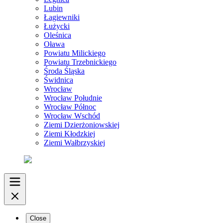
Lubin
Łagiewniki
Łużycki
Oleśnica
Oława
Powiatu Milickiego
Powiatu Trzebnickiego
Środa Śląska
Świdnica
Wrocław
Wrocław Południe
Wrocław Północ
Wrocław Wschód
Ziemi Dzierżoniowskiej
Ziemi Kłodzkiej
Ziemi Wałbrzyskiej
Close