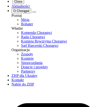
Close
Aktualności
O Chorągwi
Poznaj
Misja
Bohater
Władze
Komenda Chorągwi
Rada Chorągwi
Komisja Rewizyjna Chorągwi
Sąd Harcerski Chorągwi
Organizacja
Zespoły
Komisje
Sprawozdania
Dotacje i projekty
Partnerzy
ZHP dla Ukrainy
Kontakt
Nabór do ZHP