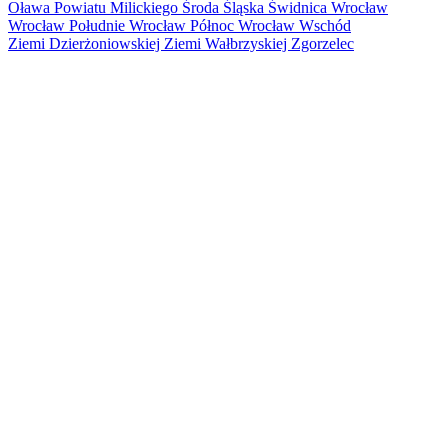
Oława
Powiatu Milickiego
Środa Śląska
Świdnica
Wrocław
Wrocław Południe
Wrocław Północ
Wrocław Wschód
Ziemi Dzierżoniowskiej
Ziemi Wałbrzyskiej
Zgorzelec