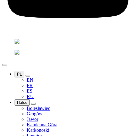
PL
EN
FR
ES
RU
Hufce
Bolesławiec
Głogów
Jawor
Kamienna Góra
Karkonoski
Legnica