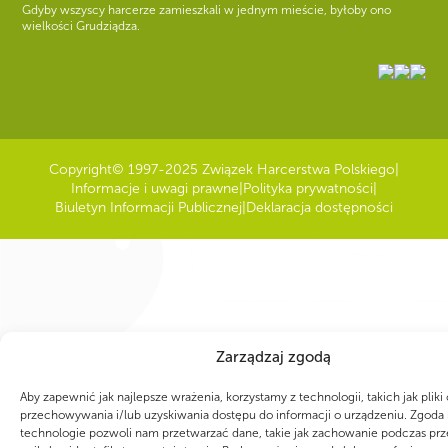
Gdyby wszyscy harcerze zamieszkali w jednym mieście, byłoby ono
wielkości Grudziądza.
Copyright
© 1997-2025 Związek Harcerstwa Polskiego
|
Informacje i uwagi prawne
|
Polityka prywatności
|
Biuletyn Informacji Publicznej
|
Deklaracja dostępności
Zarządzaj zgodą
Aby zapewnić jak najlepsze wrażenia, korzystamy z technologii, takich jak pliki
przechowywania i/lub uzyskiwania dostępu do informacji o urządzeniu. Zgoda 
technologie pozwoli nam przetwarzać dane, takie jak zachowanie podczas prz