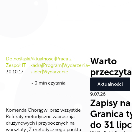
Warto
Dolnośląski
Aktualności|Praca z
Zespół IT
kadrą|Program|Wydarzenia-
przeczyt
30.10.17
slider|Wydarzenie
~
0
min czytania
Aktualności
9.07.26
Zapisy na
Komenda Chorągwi oraz wszystkie
Granica t
Referaty metodyczne zapraszają
do 31 lipc
drużynowych i przybocznych na
warsztaty „Z metodycznego punktu