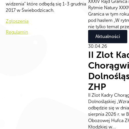
XXXIV Rajd Granica
widzenia” które odbędą się 1-3 grudnia
Rytmie Natury XXXI
2017 w Świebodzicach.
Granica w tym roku
pod hasłem „W rytmi
Zgłoszenia
nie tylko temat prz
Regulamin
Aktualności
30.04.26
II Zlot Ka
Chorągw
Dolnośląs
ZHP
II Zlot Kadry Chorą
Dolnośląskiej „Wzra
odbędzie się w dni
sierpnia 2026 r. w 
Obozowej Hufca Z
Kłodzkiej w...