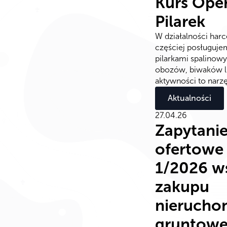
Kurs Ope
Pilarek
W działalności harc
częściej posługuje
pilarkami spalinow
obozów, biwaków l
aktywności to narzęd
Aktualności
27.04.26
Zapytani
ofertowe
1/2026 w
zakupu
nierucho
gruntowe