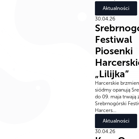
Aktualności
30.04.26
Srebrnog
Festiwal
Piosenki
Harcerski
„Lilijka”
Harcerskie brzmieni
siódmy opanują Sr
do 09. maja trwają 
Srebrnogórski Festi
Harcers...
Aktualności
30.04.26