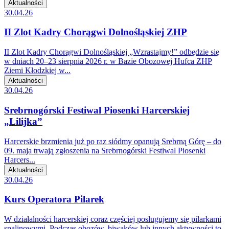
Aktualności
30.04.26
II Zlot Kadry Chorągwi Dolnośląskiej ZHP
II Zlot Kadry Chorągwi Dolnośląskiej „Wzrastajmy!” odbędzie się
w dniach 20–23 sierpnia 2026 r. w Bazie Obozowej Hufca ZHP
Ziemi Kłodzkiej w...
Aktualności
30.04.26
Srebrnogórski Festiwal Piosenki Harcerskiej
„Lilijka”
Harcerskie brzmienia już po raz siódmy opanują Srebrną Górę – do
09. maja trwają zgłoszenia na Srebrnogórski Festiwal Piosenki
Harcers...
Aktualności
30.04.26
Kurs Operatora Pilarek
W działalności harcerskiej coraz częściej posługujemy się pilarkami
spalinowymi. Podczas obozów, biwaków lub innych aktywności to