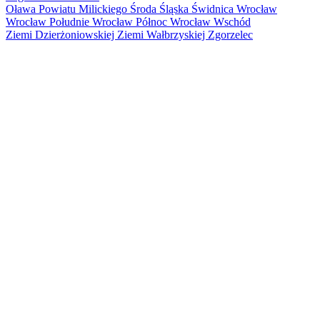
Oława
Powiatu Milickiego
Środa Śląska
Świdnica
Wrocław
Wrocław Południe
Wrocław Północ
Wrocław Wschód
Ziemi Dzierżoniowskiej
Ziemi Wałbrzyskiej
Zgorzelec