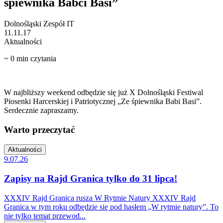
śpiewnika Babci Basi”
Dolnośląski Zespół IT
11.11.17
Aktualności
~
0
min czytania
W najbliższy weekend odbędzie się już X Dolnośląski Festiwal
Piosenki Harcerskiej i Patriotycznej „Ze śpiewnika Babi Basi”.
Serdecznie zapraszamy.
Warto przeczytać
Aktualności
9.07.26
Zapisy na Rajd Granica tylko do 31 lipca!
XXXIV Rajd Granica rusza W Rytmie Natury XXXIV Rajd
Granica w tym roku odbędzie się pod hasłem „W rytmie natury”. To
nie tylko temat przewod...