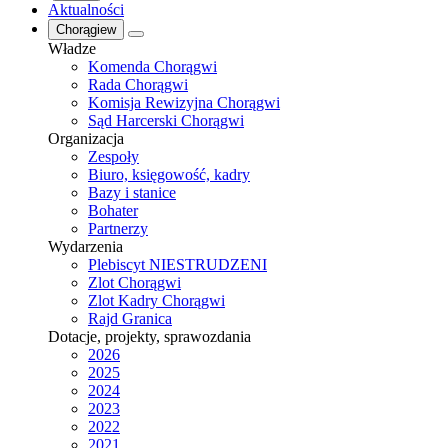
Aktualności
Chorągiew
Władze
Komenda Chorągwi
Rada Chorągwi
Komisja Rewizyjna Chorągwi
Sąd Harcerski Chorągwi
Organizacja
Zespoły
Biuro, księgowość, kadry
Bazy i stanice
Bohater
Partnerzy
Wydarzenia
Plebiscyt NIESTRUDZENI
Zlot Chorągwi
Zlot Kadry Chorągwi
Rajd Granica
Dotacje, projekty, sprawozdania
2026
2025
2024
2023
2022
2021