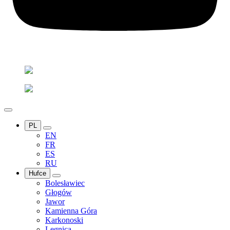
PL
EN
FR
ES
RU
Hufce
Bolesławiec
Głogów
Jawor
Kamienna Góra
Karkonoski
Legnica