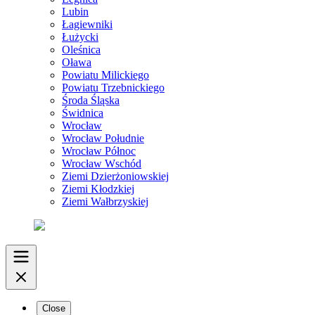
Lubin
Łagiewniki
Łużycki
Oleśnica
Oława
Powiatu Milickiego
Powiatu Trzebnickiego
Środa Śląska
Świdnica
Wrocław
Wrocław Południe
Wrocław Północ
Wrocław Wschód
Ziemi Dzierżoniowskiej
Ziemi Kłodzkiej
Ziemi Wałbrzyskiej
Close