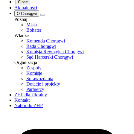
Close
Aktualności
O Chorągwi
Poznaj
Misja
Bohater
Władze
Komenda Chorągwi
Rada Chorągwi
Komisja Rewizyjna Chorągwi
Sąd Harcerski Chorągwi
Organizacja
Zespoły
Komisje
Sprawozdania
Dotacje i projekty
Partnerzy
ZHP dla Ukrainy
Kontakt
Nabór do ZHP