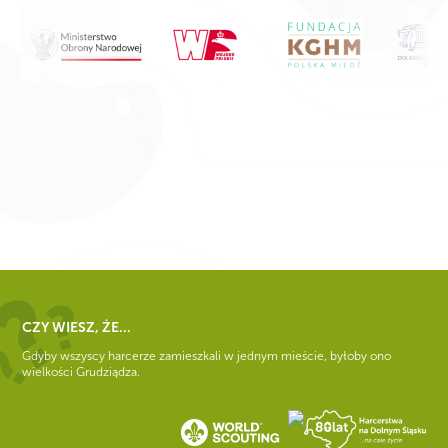
CZY WIESZ, ŻE...
Gdyby wszyscy harcerze zamieszkali w jednym mieście, byłoby ono
wielkości Grudziądza.