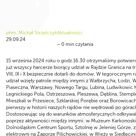
phm. Michał Strzelczyk
Aktualności
29.09.24
~
0
min czytania
15 września 2024 roku o godz.16.30 otrzymaliśmy potwierd
już wszyscy harcerze biorący udział w Rajdzie Granica na t
VIII, IX i X bezpiecznie dotarli do domów. W tegorocznym r
udział wzięły patrole między innymi z Wałbrzycha, Łodzi, 
Piaseczna, Warszawy, Nowego Targu, Lubina, Ludwikowic K
Legnickiego Pola, Ostrzeszowa, Pleszewa, Dęblina, Stempl
Mieszkali w Przesiece, Szklarskiej Porębie oraz Borowicach
pierwszy w historii naszych rajdów nie wędrowali po górac
Dostosowując się do warunków atmosferycznych odkrywal
poprzez aktywności między innymi: w Muzeum Karkonosk
Dolnośląskim Centrum Sportu, Sztolnię w Jeleniej Górze, 
elektrowni na Zaporze Pilichowickiej, w Wieży w Siedlęcin