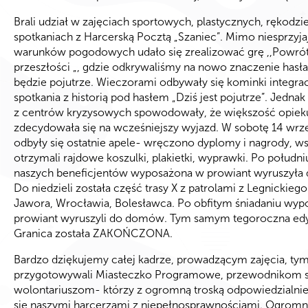
Brali udział w zajęciach sportowych, plastycznych, rękodzi
spotkaniach z Harcerską Pocztą „Szaniec”. Mimo niesprzyj
warunków pogodowych udało się zrealizować grę ,,Powró
przeszłości „, gdzie odkrywaliśmy na nowo znaczenie hasła
będzie pojutrze. Wieczorami odbywały się kominki integra
spotkania z historią pod hasłem „Dziś jest pojutrze”. Jedna
z centrów kryzysowych spowodowały, że większość opie
zdecydowała się na wcześniejszy wyjazd. W sobotę 14 wrz
odbyły się ostatnie apele- wręczono dyplomy i nagrody, w
otrzymali rajdowe koszulki, plakietki, wyprawki. Po połudn
naszych beneficjentów wyposażona w prowiant wyruszył
Do niedzieli została część trasy X z patrolami z Legnickiego
Jawora, Wrocławia, Bolesławca. Po obfitym śniadaniu wyp
prowiant wyruszyli do domów. Tym samym tegoroczna edy
Granica została ZAKOŃCZONA.
Bardzo dziękujemy całej kadrze, prowadzącym zajęcia, tym
przygotowywali Miasteczko Programowe, przewodnikom 
wolontariuszom- którzy z ogromną troską odpowiedzialnie
się naszymi harcerzami z niepełnosprawnościami. Ogrom