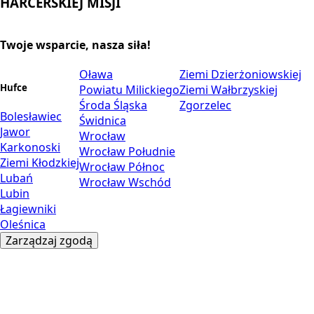
HARCERSKIEJ MISJI
Twoje wsparcie, nasza siła!
Oława
Ziemi Dzierżoniowskiej
Hufce
Powiatu Milickiego
Ziemi Wałbrzyskiej
Środa Śląska
Zgorzelec
Bolesławiec
Świdnica
Jawor
Wrocław
Karkonoski
Wrocław Południe
Ziemi Kłodzkiej
Wrocław Północ
Lubań
Wrocław Wschód
Lubin
Łagiewniki
Oleśnica
Zarządzaj zgodą