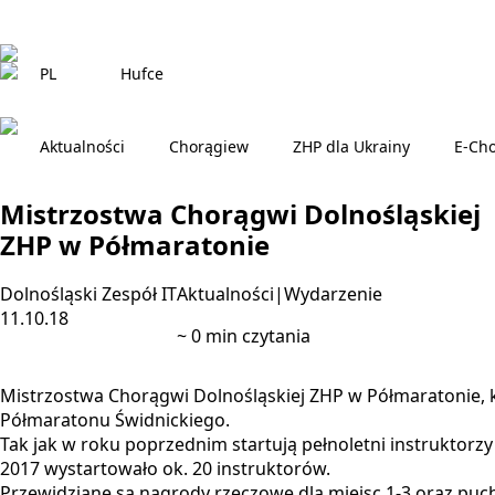
PL
Hufce
Aktualności
Chorągiew
ZHP dla Ukrainy
E-Ch
Mistrzostwa Chorągwi Dolnośląskiej
ZHP w Półmaratonie
Dolnośląski Zespół IT
Aktualności|Wydarzenie
11.10.18
~
0
min czytania
Mistrzostwa Chorągwi Dolnośląskiej ZHP w Półmaratonie, kt
Półmaratonu Świdnickiego.
Tak jak w roku poprzednim startują pełnoletni instruktorz
2017 wystartowało ok. 20 instruktorów.
Przewidziane są nagrody rzeczowe dla miejsc 1-3 oraz pu