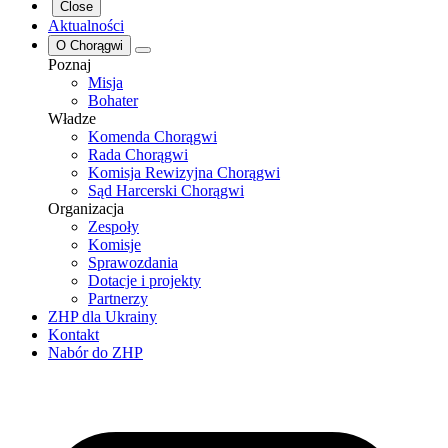
Close
Aktualności
O Chorągwi
Poznaj
Misja
Bohater
Władze
Komenda Chorągwi
Rada Chorągwi
Komisja Rewizyjna Chorągwi
Sąd Harcerski Chorągwi
Organizacja
Zespoły
Komisje
Sprawozdania
Dotacje i projekty
Partnerzy
ZHP dla Ukrainy
Kontakt
Nabór do ZHP