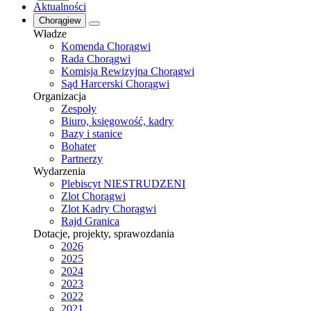
Aktualności
Chorągiew
Władze
Komenda Chorągwi
Rada Chorągwi
Komisja Rewizyjna Chorągwi
Sąd Harcerski Chorągwi
Organizacja
Zespoły
Biuro, księgowość, kadry
Bazy i stanice
Bohater
Partnerzy
Wydarzenia
Plebiscyt NIESTRUDZENI
Zlot Chorągwi
Zlot Kadry Chorągwi
Rajd Granica
Dotacje, projekty, sprawozdania
2026
2025
2024
2023
2022
2021