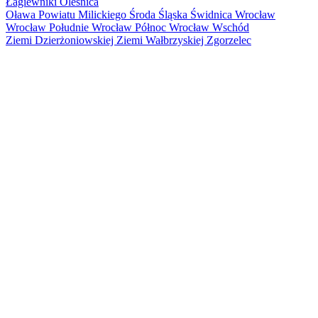
Łagiewniki
Oleśnica
Oława
Powiatu Milickiego
Środa Śląska
Świdnica
Wrocław
Wrocław Południe
Wrocław Północ
Wrocław Wschód
Ziemi Dzierżoniowskiej
Ziemi Wałbrzyskiej
Zgorzelec