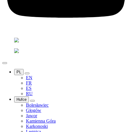
PL
EN
FR
ES
RU
Hufce
Bolesławiec
Głogów
Jawor
Kamienna Góra
Karkonoski
Legnica