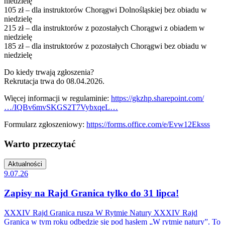
niedzielę
105 zł – dla instruktorów Chorągwi Dolnośląskiej bez obiadu w
niedzielę
215 zł – dla instruktorów z pozostałych Chorągwi z obiadem w
niedzielę
185 zł – dla instruktorów z pozostałych Chorągwi bez obiadu w
niedzielę
Do kiedy trwają zgłoszenia?
Rekrutacja trwa do 08.04.2026.
Więcej informacji w regulaminie:
https://gkzhp.sharepoint.com/
…/IQBv6mvSKGS2T7VybxqeL…
Formularz zgłoszeniowy:
https://forms.office.com/e/Evw12Eksss
Warto przeczytać
Aktualności
9.07.26
Zapisy na Rajd Granica tylko do 31 lipca!
XXXIV Rajd Granica rusza W Rytmie Natury XXXIV Rajd
Granica w tym roku odbędzie się pod hasłem „W rytmie natury”. To