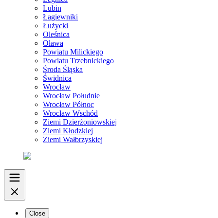
Lubin
Łagiewniki
Łużycki
Oleśnica
Oława
Powiatu Milickiego
Powiatu Trzebnickiego
Środa Śląska
Świdnica
Wrocław
Wrocław Południe
Wrocław Północ
Wrocław Wschód
Ziemi Dzierżoniowskiej
Ziemi Kłodzkiej
Ziemi Wałbrzyskiej
Close