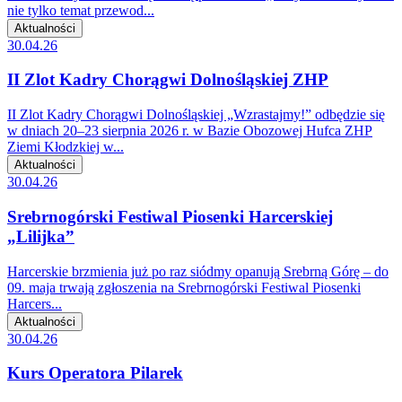
nie tylko temat przewod...
Aktualności
30.04.26
II Zlot Kadry Chorągwi Dolnośląskiej ZHP
II Zlot Kadry Chorągwi Dolnośląskiej „Wzrastajmy!” odbędzie się
w dniach 20–23 sierpnia 2026 r. w Bazie Obozowej Hufca ZHP
Ziemi Kłodzkiej w...
Aktualności
30.04.26
Srebrnogórski Festiwal Piosenki Harcerskiej
„Lilijka”
Harcerskie brzmienia już po raz siódmy opanują Srebrną Górę – do
09. maja trwają zgłoszenia na Srebrnogórski Festiwal Piosenki
Harcers...
Aktualności
30.04.26
Kurs Operatora Pilarek