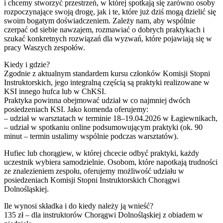
i chcemy stworzyć przestrzeń, w której spotkają się zarówno osoby
rozpoczynające swoją drogę, jak i te, które już dziś mogą dzielić się
swoim bogatym doświadczeniem. Zależy nam, aby wspólnie
czerpać od siebie nawzajem, rozmawiać o dobrych praktykach i
szukać konkretnych rozwiązań dla wyzwań, które pojawiają się w
pracy Waszych zespołów.
Kiedy i gdzie?
Zgodnie z aktualnym standardem kursu członków Komisji Stopni
Instruktorskich, jego integralną częścią są praktyki realizowane w
KSI innego hufca lub w ChKSI.
Praktyka powinna obejmować udział w co najmniej dwóch
posiedzeniach KSI. Jako komenda oferujemy:
– udział w warsztatach w terminie 18–19.04.2026 w Łagiewnikach,
– udział w spotkaniu online podsumowującym praktyki (ok. 90
minut – termin ustalimy wspólnie podczas warsztatów).
Hufiec lub chorągiew, w której chcecie odbyć praktyki, każdy
uczestnik wybiera samodzielnie. Osobom, które napotkają trudności
ze znalezieniem zespołu, oferujemy możliwość udziału w
posiedzeniach Komisji Stopni Instruktorskich Chorągwi
Dolnośląskiej.
Ile wynosi składka i do kiedy należy ją wnieść?
135 zł – dla instruktorów Chorągwi Dolnośląskiej z obiadem w