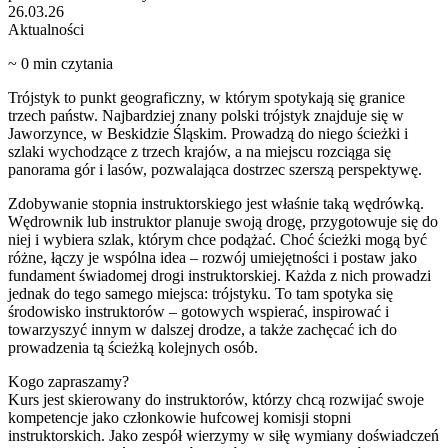
26.03.26
Aktualności
~
0
min czytania
Trójstyk to punkt geograficzny, w którym spotykają się granice
trzech państw. Najbardziej znany polski trójstyk znajduje się w
Jaworzynce, w Beskidzie Śląskim. Prowadzą do niego ścieżki i
szlaki wychodzące z trzech krajów, a na miejscu rozciąga się
panorama gór i lasów, pozwalająca dostrzec szerszą perspektywę.
Zdobywanie stopnia instruktorskiego jest właśnie taką wędrówką.
Wędrownik lub instruktor planuje swoją drogę, przygotowuje się do
niej i wybiera szlak, którym chce podążać. Choć ścieżki mogą być
różne, łączy je wspólna idea – rozwój umiejętności i postaw jako
fundament świadomej drogi instruktorskiej. Każda z nich prowadzi
jednak do tego samego miejsca: trójstyku. To tam spotyka się
środowisko instruktorów – gotowych wspierać, inspirować i
towarzyszyć innym w dalszej drodze, a także zachęcać ich do
prowadzenia tą ścieżką kolejnych osób.
Kogo zapraszamy?
Kurs jest skierowany do instruktorów, którzy chcą rozwijać swoje
kompetencje jako członkowie hufcowej komisji stopni
instruktorskich. Jako zespół wierzymy w siłę wymiany doświadczeń