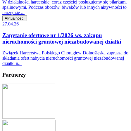
W działalności harcerskiej coraz częściej posługujemy się pilarkami
spalinowymi. Podczas obozów, biwaków lub innych aktywności to
narzędzie ...
Aktualności
27.04.26
Zapytanie ofertowe nr 1/2026 ws. zakupu
nieruchomości gruntowej niezabudowanej działki
Związek Harcerstwa Polskiego Chorągiew Dolnośląska zaprasza do
składania ofert nabycia nieruchomości gruntowej niezabudowanej
działki n...
Partnerzy