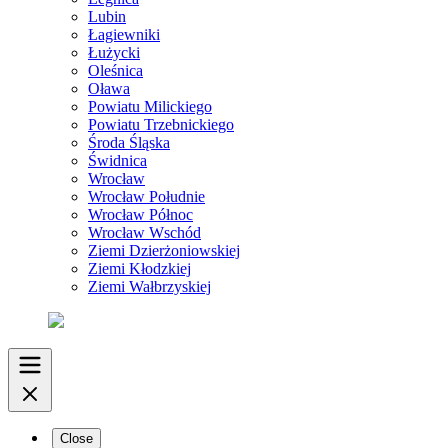
Lubin
Łagiewniki
Łużycki
Oleśnica
Oława
Powiatu Milickiego
Powiatu Trzebnickiego
Środa Śląska
Świdnica
Wrocław
Wrocław Południe
Wrocław Północ
Wrocław Wschód
Ziemi Dzierżoniowskiej
Ziemi Kłodzkiej
Ziemi Wałbrzyskiej
Close