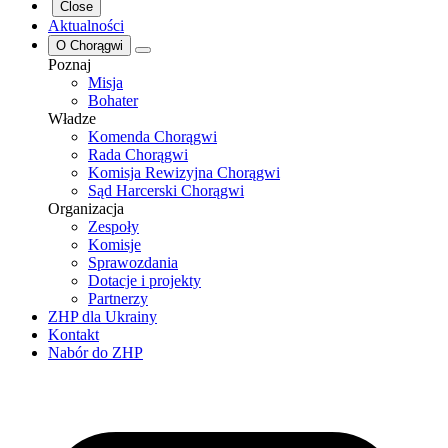
Close
Aktualności
O Chorągwi
Poznaj
Misja
Bohater
Władze
Komenda Chorągwi
Rada Chorągwi
Komisja Rewizyjna Chorągwi
Sąd Harcerski Chorągwi
Organizacja
Zespoły
Komisje
Sprawozdania
Dotacje i projekty
Partnerzy
ZHP dla Ukrainy
Kontakt
Nabór do ZHP