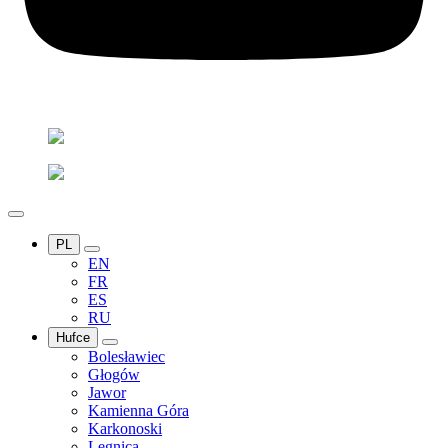
PL
EN
FR
ES
RU
Hufce
Bolesławiec
Głogów
Jawor
Kamienna Góra
Karkonoski
Legnica