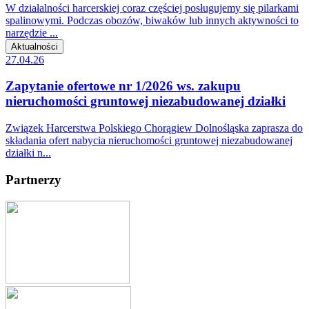
W działalności harcerskiej coraz częściej posługujemy się pilarkami
spalinowymi. Podczas obozów, biwaków lub innych aktywności to
narzędzie ...
Aktualności
27.04.26
Zapytanie ofertowe nr 1/2026 ws. zakupu
nieruchomości gruntowej niezabudowanej działki
Związek Harcerstwa Polskiego Chorągiew Dolnośląska zaprasza do
składania ofert nabycia nieruchomości gruntowej niezabudowanej
działki n...
Partnerzy