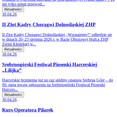
nie tylko temat przewod...
Aktualności
30.04.26
II Zlot Kadry Chorągwi Dolnośląskiej ZHP
II Zlot Kadry Chorągwi Dolnośląskiej „Wzrastajmy!” odbędzie się
w dniach 20–23 sierpnia 2026 r. w Bazie Obozowej Hufca ZHP
Ziemi Kłodzkiej w...
Aktualności
30.04.26
Srebrnogórski Festiwal Piosenki Harcerskiej
„Lilijka”
Harcerskie brzmienia już po raz siódmy opanują Srebrną Górę – do
09. maja trwają zgłoszenia na Srebrnogórski Festiwal Piosenki
Harcers...
Aktualności
30.04.26
Kurs Operatora Pilarek