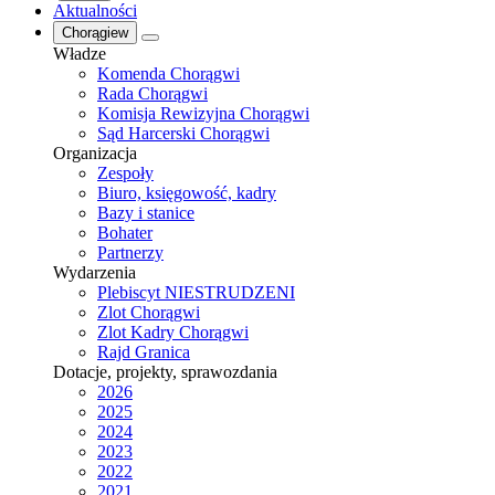
Aktualności
Chorągiew
Władze
Komenda Chorągwi
Rada Chorągwi
Komisja Rewizyjna Chorągwi
Sąd Harcerski Chorągwi
Organizacja
Zespoły
Biuro, księgowość, kadry
Bazy i stanice
Bohater
Partnerzy
Wydarzenia
Plebiscyt NIESTRUDZENI
Zlot Chorągwi
Zlot Kadry Chorągwi
Rajd Granica
Dotacje, projekty, sprawozdania
2026
2025
2024
2023
2022
2021