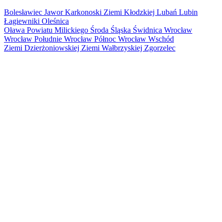
Bolesławiec
Jawor
Karkonoski
Ziemi Kłodzkiej
Lubań
Lubin
Łagiewniki
Oleśnica
Oława
Powiatu Milickiego
Środa Śląska
Świdnica
Wrocław
Wrocław Południe
Wrocław Północ
Wrocław Wschód
Ziemi Dzierżoniowskiej
Ziemi Wałbrzyskiej
Zgorzelec