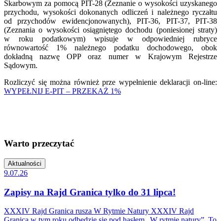
Skarbowym za pomocą PIT-28 (Zeznanie o wysokości uzyskanego
przychodu, wysokości dokonanych odliczeń i należnego ryczałtu
od przychodów ewidencjonowanych), PIT-36, PIT-37, PIT-38
(Zeznania o wysokości osiągniętego dochodu (poniesionej straty)
w roku podatkowym) wpisuje w odpowiedniej rubryce
równowartość 1% należnego podatku dochodowego, obok
dokładną nazwę OPP oraz numer w Krajowym Rejestrze
Sądowym.
Rozliczyć się można również prze wypełnienie deklaracji on-line:
WYPEŁNIJ E-PIT – PRZEKAŻ 1%
Warto przeczytać
Aktualności
9.07.26
Zapisy na Rajd Granica tylko do 31 lipca!
XXXIV Rajd Granica rusza W Rytmie Natury XXXIV Rajd
Granica w tym roku odbędzie się pod hasłem „W rytmie natury”. To