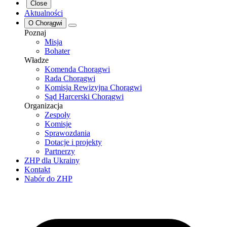
Close
Aktualności
O Chorągwi
Poznaj
Misja
Bohater
Władze
Komenda Chorągwi
Rada Chorągwi
Komisja Rewizyjna Chorągwi
Sąd Harcerski Chorągwi
Organizacja
Zespoły
Komisje
Sprawozdania
Dotacje i projekty
Partnerzy
ZHP dla Ukrainy
Kontakt
Nabór do ZHP