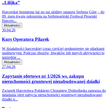
„Lilijka”
Harcerskie brzmienia już po raz siódmy opanują Srebrną Górę – do
09. maja trwają zgłoszenia na Srebrnogórski Festiwal Piosenki
Harcers...
Aktualności
30.04.26
Kurs Operatora Pilarek
W działalności harcerskiej coraz częściej posługujemy się pilarkami
spalinowymi. Podczas obozów, biwaków lub innych aktywności to
narzędzie ...
Aktualności
27.04.26
Zapytanie ofertowe nr 1/2026 ws. zakupu
nieruchomości gruntowej niezabudowanej działki
Związek Harcerstwa Polskiego Chorągiew Dolnośląska zaprasza do
składania ofert nabycia nieruchomości gruntowej niezabudowanej
działki n...