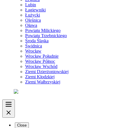
Lubin
Łagiewniki
Łużycki
Oleśnica
Oława
Powiatu Milickiego
Powiatu Trzebnickiego
Środa Śląska
Świdnica
Wrocław
Wrocław Południe
Wrocław Północ
Wrocław Wschód
Ziemi Dzierżoniowskiej
Ziemi Kłodzkiej
Ziemi Wałbrzyskiej
Close