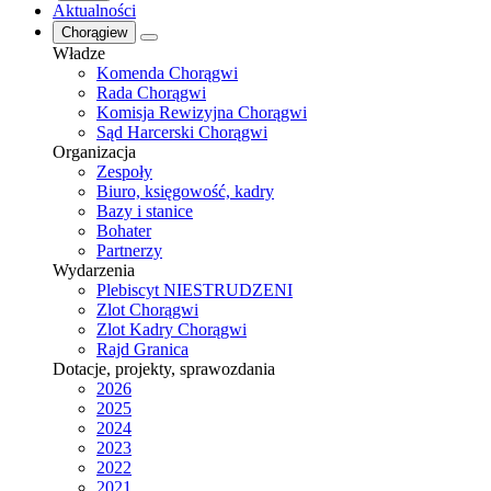
Aktualności
Chorągiew
Władze
Komenda Chorągwi
Rada Chorągwi
Komisja Rewizyjna Chorągwi
Sąd Harcerski Chorągwi
Organizacja
Zespoły
Biuro, księgowość, kadry
Bazy i stanice
Bohater
Partnerzy
Wydarzenia
Plebiscyt NIESTRUDZENI
Zlot Chorągwi
Zlot Kadry Chorągwi
Rajd Granica
Dotacje, projekty, sprawozdania
2026
2025
2024
2023
2022
2021