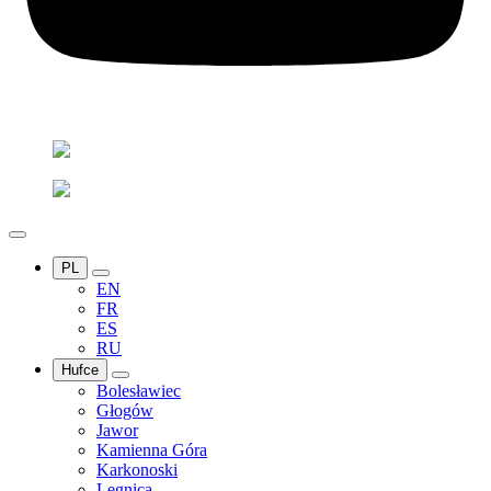
PL
EN
FR
ES
RU
Hufce
Bolesławiec
Głogów
Jawor
Kamienna Góra
Karkonoski
Legnica