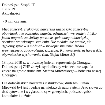
Dolnośląski Zespół IT
13.07.19
Aktualności
~
0
min czytania
Mieć zaszczyt. Traktować harcerską służbę jako zaszczytny
obowiązek, nie oczekując nagród, odznaczeń, wyróżnień. I tylko
jedna nagroda za służbę: poczucie spełnionego obowiązku,
oceniane we własnym sumieniu. Nie medale, nie premie, nie
dyplomy, tylko – a może aż – spokojne sumienie, źródło
wewnętrznego zadowolenia, szczęścia. Ku temu zmierza harcerskie,
obywatelskie wychowanie. (hm. Stefan Mirowski)
13 lipca 2019 r., w rocznicę śmierci, reprezentacja Chorągwi
Dolnośląskiej ZHP złożyła symboliczny wieniec oraz zapaliła
znicze na grobie druha hm. Stefana Mirowskiego – bohatera naszej
Chorągwi.
Dla dolnośląskich harcerzy i instruktorów, druh hm. Stefan
Mirowski był jest i będzie największych autorytetem. Jego słowa do
dziś cytowane i wygłaszane są w gawędach, podczas ognisk,
kominków i kuźnic.