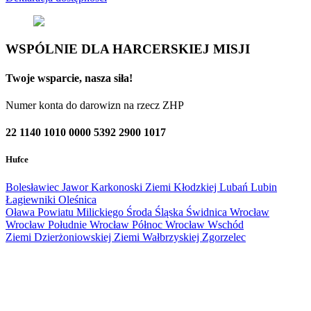
WSPÓLNIE DLA HARCERSKIEJ MISJI
Twoje wsparcie, nasza siła!
Numer konta do darowizn na rzecz ZHP
22 1140 1010 0000 5392 2900 1017
Hufce
Bolesławiec
Jawor
Karkonoski
Ziemi Kłodzkiej
Lubań
Lubin
Łagiewniki
Oleśnica
Oława
Powiatu Milickiego
Środa Śląska
Świdnica
Wrocław
Wrocław Południe
Wrocław Północ
Wrocław Wschód
Ziemi Dzierżoniowskiej
Ziemi Wałbrzyskiej
Zgorzelec