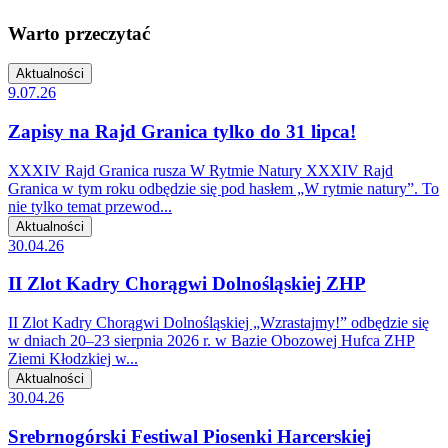
Warto przeczytać
Aktualności
9.07.26
Zapisy na Rajd Granica tylko do 31 lipca!
XXXIV Rajd Granica rusza W Rytmie Natury XXXIV Rajd
Granica w tym roku odbędzie się pod hasłem „W rytmie natury”. To
nie tylko temat przewod...
Aktualności
30.04.26
II Zlot Kadry Chorągwi Dolnośląskiej ZHP
II Zlot Kadry Chorągwi Dolnośląskiej „Wzrastajmy!” odbędzie się
w dniach 20–23 sierpnia 2026 r. w Bazie Obozowej Hufca ZHP
Ziemi Kłodzkiej w...
Aktualności
30.04.26
Srebrnogórski Festiwal Piosenki Harcerskiej