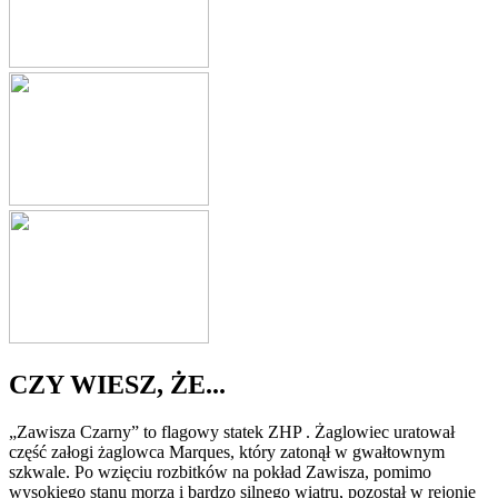
CZY WIESZ, ŻE...
„Zawisza Czarny” to flagowy statek ZHP . Żaglowiec uratował
część załogi żaglowca Marques, który zatonął w gwałtownym
szkwale. Po wzięciu rozbitków na pokład Zawisza, pomimo
wysokiego stanu morza i bardzo silnego wiatru, pozostał w rejonie