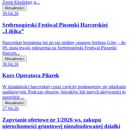
Ziemi Kłodzkiej w...
Aktualności
30.04.26
Srebrnogórski Festiwal Piosenki Harcerskiej
„Lilijka”
Harcerskie brzmienia już po raz siódmy opanują Srebrną Górę – do
09. maja trwają zgłoszenia na Srebrnogórski Festiwal Piosenki
Harcers...
Aktualności
30.04.26
Kurs Operatora Pilarek
W działalności harcerskiej coraz częściej posługujemy się pilarkami
spalinowymi. Podczas obozów, biwaków lub innych aktywności to
narzędzie ...
Aktualności
27.04.26
Zapytanie ofertowe nr 1/2026 ws. zakupu
nieruchomości gruntowej niezabudowanej działki