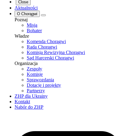
Close
Aktualności
O Chorągwi
Poznaj
Misja
Bohater
Władze
Komenda Chorągwi
Rada Chorągwi
Komisja Rewizyjna Chorągwi
Sąd Harcerski Chorągwi
Organizacja
Zespoły
Komisje
Sprawozdania
Dotacje i projekty
Partnerzy
ZHP dla Ukrainy
Kontakt
Nabór do ZHP