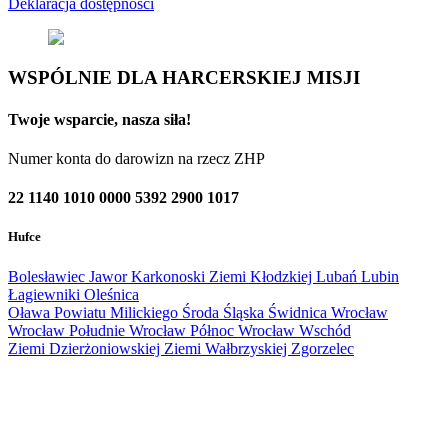
Deklaracja dostępności
WSPÓLNIE DLA HARCERSKIEJ MISJI
Twoje wsparcie, nasza siła!
Numer konta do darowizn na rzecz ZHP
22 1140 1010 0000 5392 2900 1017
Hufce
Bolesławiec
Jawor
Karkonoski
Ziemi Kłodzkiej
Lubań
Lubin
Łagiewniki
Oleśnica
Oława
Powiatu Milickiego
Środa Śląska
Świdnica
Wrocław
Wrocław Południe
Wrocław Północ
Wrocław Wschód
Ziemi Dzierżoniowskiej
Ziemi Wałbrzyskiej
Zgorzelec