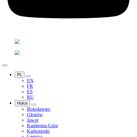
PL
EN
FR
ES
RU
Hufce
Bolesławiec
Głogów
Jawor
Kamienna Góra
Karkonoski
Legnica