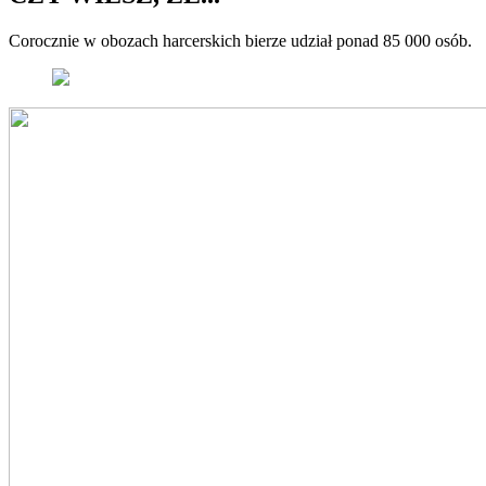
Corocznie w obozach harcerskich bierze udział ponad 85 000 osób.