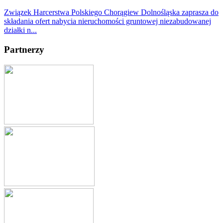
Związek Harcerstwa Polskiego Chorągiew Dolnośląska zaprasza do
składania ofert nabycia nieruchomości gruntowej niezabudowanej
działki n...
Partnerzy