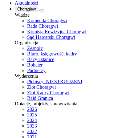
Aktualności
Chorągiew
Władze
Komenda Chorągwi
Rada Chorągwi
Komisja Rewizyjna Chorągwi
Sąd Harcerski Chorągwi
Organizacja
Zespoły
Biuro, księgowość, kadry
Bazy i stanice
Bohater
Partnerzy
Wydarzenia
Plebiscyt NIESTRUDZENI
Zlot Chorągwi
Zlot Kadry Chorągwi
Rajd Granica
Dotacje, projekty, sprawozdania
2026
2025
2024
2023
2022
2021