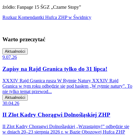
źródło: Fanpage 15 ŚGZ „Czarne Stopy”
Rozkaz Komendantki Hufca ZHP w Świdnicy
Warto przeczytać
Aktualności
9.07.26
Zapisy na Rajd Granica tylko do 31 lipca!
XXXIV Rajd Granica rusza W Rytmie Natury XXXIV Rajd
Granica w tym roku odbędzie się pod hasłem „W rytmie natury”. To
nie tylko temat przewod...
Aktualności
30.04.26
II Zlot Kadry Chorągwi Dolnośląskiej ZHP
II Zlot Kadry Chorągwi Dolnośląskiej „Wzrastajmy!” odbędzie się
w dniach 20–23 sierpnia 2026 r. w Bazie Obozowej Hufca ZHP