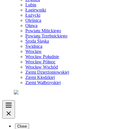
Lubin
Łagiewniki
Łużycki
Oleśnica
Oława
Powiatu Milickiego
Powiatu Trzebnickiego
Środa Śląska
Świdnica
Wrocław
Wrocław Południe
Wrocław Północ
Wrocław Wschód
Ziemi Dzierżoniowskiej
Ziemi Kłodzkiej
Ziemi Wałbrzyskiej
Close