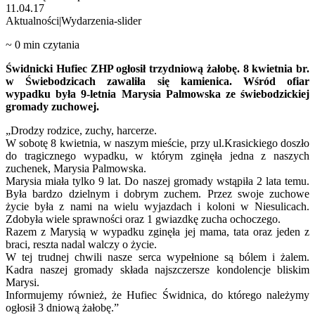
11.04.17
Aktualności|Wydarzenia-slider
~
0
min czytania
Świdnicki Hufiec ZHP ogłosił trzydniową żałobę. 8 kwietnia br.
w Świebodzicach zawaliła się kamienica. Wśród ofiar
wypadku była 9-letnia Marysia Palmowska ze świebodzickiej
gromady zuchowej.
„Drodzy rodzice, zuchy, harcerze.
W sobotę 8 kwietnia, w naszym mieście, przy ul.Krasickiego doszło
do tragicznego wypadku, w którym zginęła jedna z naszych
zuchenek, Marysia Palmowska.
Marysia miała tylko 9 lat. Do naszej gromady wstąpiła 2 lata temu.
Była bardzo dzielnym i dobrym zuchem. Przez swoje zuchowe
życie była z nami na wielu wyjazdach i koloni w Niesulicach.
Zdobyła wiele sprawności oraz 1 gwiazdkę zucha ochoczego.
Razem z Marysią w wypadku zginęła jej mama, tata oraz jeden z
braci, reszta nadal walczy o życie.
W tej trudnej chwili nasze serca wypełnione są bólem i żalem.
Kadra naszej gromady składa najszczersze kondolencje bliskim
Marysi.
Informujemy również, że Hufiec Świdnica, do którego należymy
ogłosił 3 dniową żałobę.”