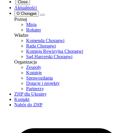
Close
Aktualności
O Chorągwi
Poznaj
Misja
Bohater
Władze
Komenda Chorągwi
Rada Chorągwi
Komisja Rewizyjna Chorągwi
Sąd Harcerski Chorągwi
Organizacja
Zespoły
Komisje
Sprawozdania
Dotacje i projekty
Partnerzy
ZHP dla Ukrainy
Kontakt
Nabór do ZHP