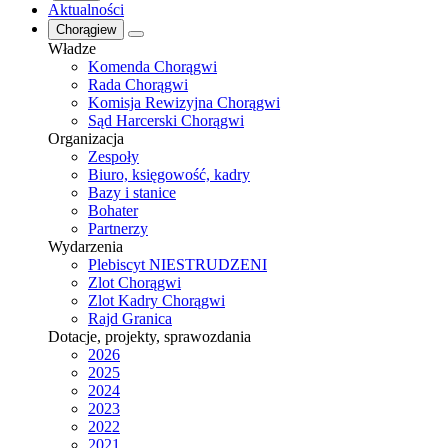
Aktualności
Chorągiew
Władze
Komenda Chorągwi
Rada Chorągwi
Komisja Rewizyjna Chorągwi
Sąd Harcerski Chorągwi
Organizacja
Zespoły
Biuro, księgowość, kadry
Bazy i stanice
Bohater
Partnerzy
Wydarzenia
Plebiscyt NIESTRUDZENI
Zlot Chorągwi
Zlot Kadry Chorągwi
Rajd Granica
Dotacje, projekty, sprawozdania
2026
2025
2024
2023
2022
2021